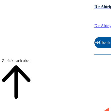
Die Abte
Die Abteig
Übersi
Ende der Auflistu
Zurück nach oben