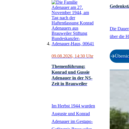
Gedenkstä
Die Dauera
über die 
Übersic
09.08.2026, 14:30
Uhr
Themenführung:
Konrad und Gussie
Adenauer in der NS-
Zeit in Brauweiler
Im Herbst 1944 wurden
Auguste und Konrad
Adenauer im Gestapo-