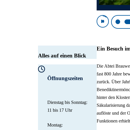
Zeige F
Ein Besuch im
Alles auf einen Blick
Die Abtei Brauweil
fast 800 Jahre be
Öffnungszeiten
zurück. Über Jahr
Benediktinermönc
hinter den Kloste
Dienstag bis Sonntag:
Säkularisierung d
11 bis 17 Uhr
auflöste und der 
Funktionen erhielt
Montag: