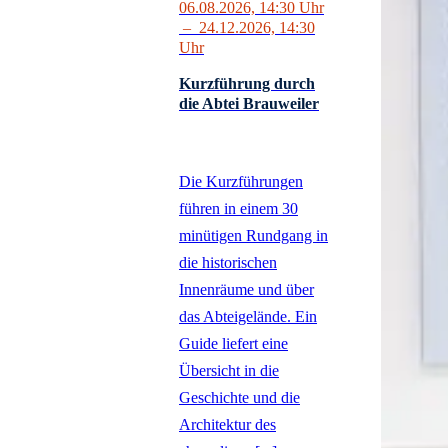
06.08.2026, 14:30
Uhr
Anfahrt
–
24.12.2026, 14:30
Uhr
Kurzführung durch
die Abtei Brauweiler
Die Kurzführungen
führen in einem 30
minütigen Rundgang in
die historischen
Innenräume und über
das Abteigelände. Ein
Guide liefert eine
Übersicht in die
Geschichte und die
Architektur des