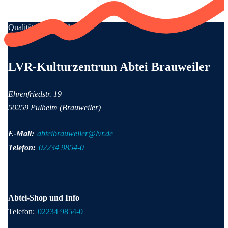
Qualität für Menschen
Anschrift und Kontaktinformationen
LVR-Kulturzentrum Abtei Brauweiler
Ehrenfriedstr. 19
50259 Pulheim (Brauweiler)
E-Mail:
abteibrauweiler@lvr.de
Telefon:
02234 9854-0
Abtei-Shop und Info
Telefon:
02234 9854-0