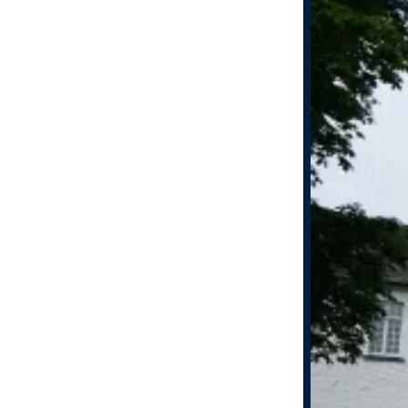
Zurück
Deutsch
English
Русский
Türkçe
Polski
Nederlands
Français
Español
Italiano